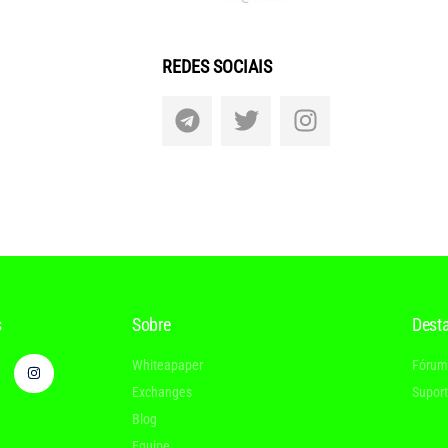
REDES SOCIAIS
s
Sobre
Dest
Whiteapaper
Fórum
Exchanges
Supor
Blog
Equipe