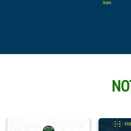
isso.
NO