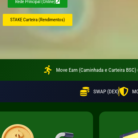
Rede Principal (Online)
STAKE Carteira (Rendimentos)
Move Earn (Caminhada e Carteira BSC) 
SWAP (DEX)
MO