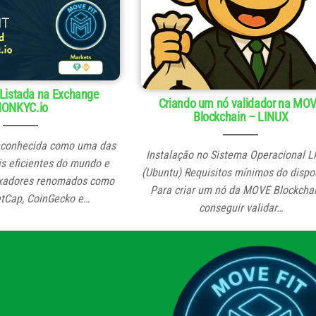
Listada na Exchange
Criando um nó validador na MO
ONKYC.io
Blockchain – LINUX
econhecida como uma das
Instalação no Sistema Operacional 
s eficientes do mundo e
(Ubuntu) Requisitos mínimos do dispos
exadores renomados como
Para criar um nó da MOVE Blockcha
tCap, CoinGecko e…
conseguir validar…