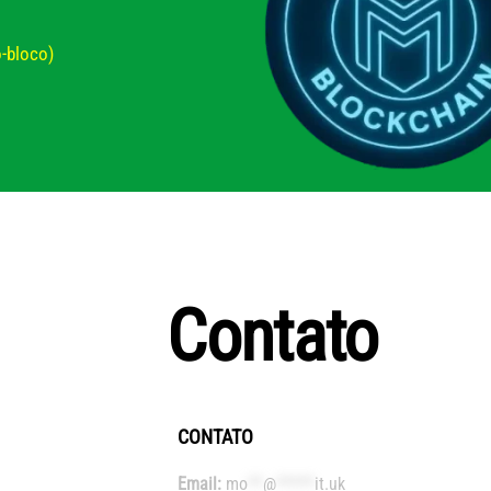
-bloco)
Contato
CONTATO
Email:
mo
**
@
*****
it.uk