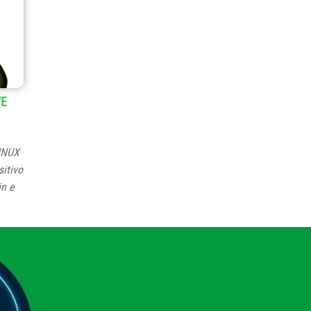
VE
LINUX
itivo
in e