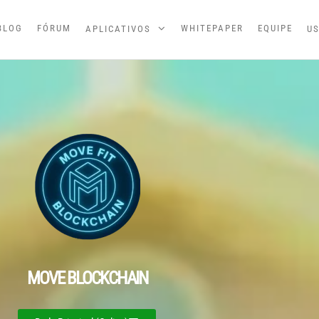
BLOG
FÓRUM
WHITEPAPER
EQUIPE
APLICATIVOS
US
MOVE BLOCKCHAIN