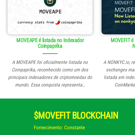
MOVEAPE é listada no Indexador
MOVEFIT é 
Coinpaprika
N
A MOVEAPE foi oficialmente listada no
A NONKYC.io, r
Coinpaprika, reconhecido como um dos
exchanges mai
principais indexadores de criptomoedas do
listada em ind
mundo. Essa conquista representa…
CoinMarke
$MOVEFIT BLOCKCHAIN
Fornecimento: Constante