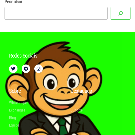
Pesquisar
Redes Sociais
Sobre
Destaques
Whiteapaper
Fórum
Exchanges
Suporte
Blog
Equipe