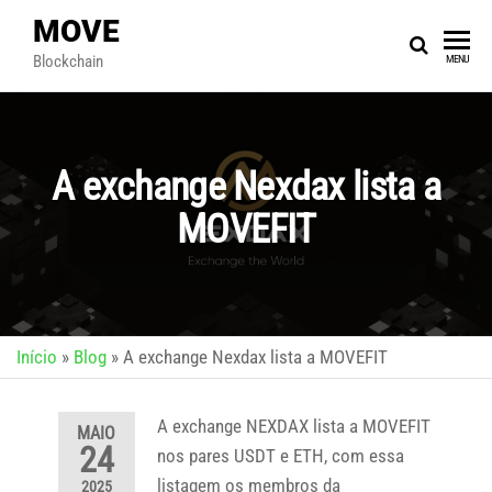
MOVE
Blockchain
MENU
A exchange Nexdax lista a
MOVEFIT
Início
»
Blog
»
A exchange Nexdax lista a MOVEFIT
A exchange NEXDAX lista a MOVEFIT
MAIO
24
nos pares USDT e ETH, com essa
listagem os membros da
2025